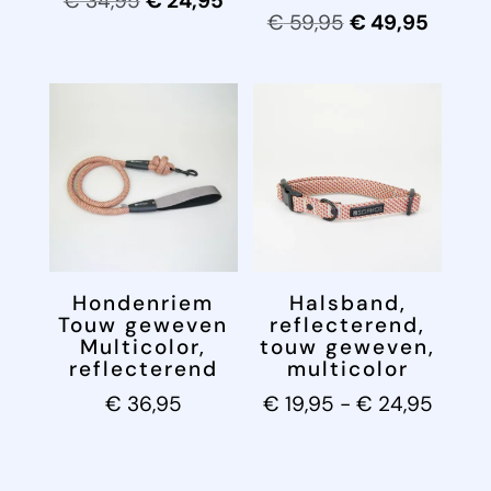
€
34,95
€
24,95
Oorspronkelijk
Huidig
€
59,95
€
49,95
prijs
prijs
prijs
prijs
was:
is:
was:
is:
€ 34,95.
€ 24,95.
€ 59,95.
€ 49,9
Hondenriem
Halsband,
Touw geweven
reflecterend,
Multicolor,
touw geweven,
reflecterend
multicolor
Prijsk
€
36,95
€
19,95
-
€
24,95
€ 19,
tot
€ 24,