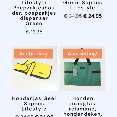
Lifestyle
Green Sophos
Poepzakjeshou
Lifestyle
der, poepzakjes
Oorspronkelijk
Huidig
€
34,95
€
24,95
dispenser
prijs
prijs
Green
was:
is:
€
12,95
€ 34,95.
€ 24,9
Aanbieding!
Aanbieding!
Hondenjas Geel
Honden
Sophos
draagtas
Lifestyle
reismand,
hondendeken.
Oorspronkelijke
Huidige