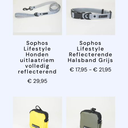
Sophos
Sophos
Lifestyle
Lifestyle
Honden
Reflecterende
uitlaatriem
Halsband Grijs
volledig
Prijskl
€
17,95
-
€
21,95
reflecterend
€ 17,9
€
29,95
tot
€ 21,9